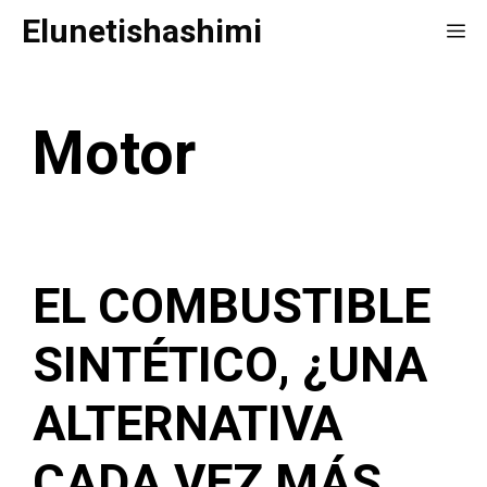
Saltar
Elunetishashimi
Me
al
contenido
Motor
EL COMBUSTIBLE
SINTÉTICO, ¿UNA
ALTERNATIVA
CADA VEZ MÁS