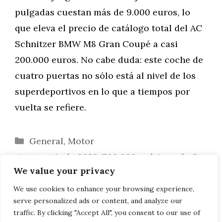
pulgadas cuestan más de 9.000 euros, lo
que eleva el precio de catálogo total del AC
Schnitzer BMW M8 Gran Coupé a casi
200.000 euros. No cabe duda: este coche de
cuatro puertas no sólo está al nivel de los
superdeportivos en lo que a tiempos por
vuelta se refiere.
Categorías
General
,
Motor
A partir de 2022, 500.000 e-drives al año:
We value your privacy
BMW amplía su producción
San Remo Green: Más impresiones del
We use cookies to enhance your browsing experience,
serve personalized ads or content, and analyze our
BMW Serie 4 Convertible G23
traffic. By clicking "Accept All", you consent to our use of