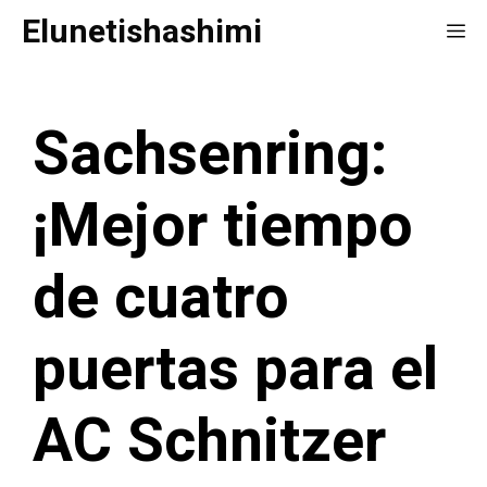
Saltar
Elunetishashimi
Me
al
contenido
Sachsenring:
¡Mejor tiempo
de cuatro
puertas para el
AC Schnitzer