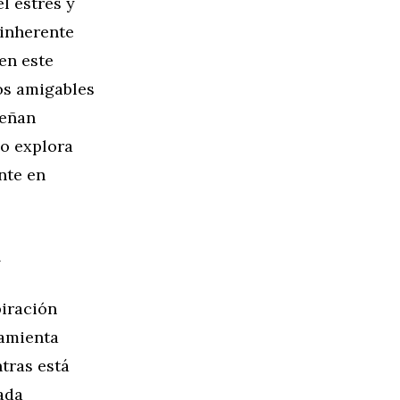
l estrés y
 inherente
en este
tos amigables
señan
lo explora
nte en
a
piración
ramienta
ntras está
ada