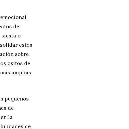
o emocional
sitos de
 siesta o
solidar estos
tación sobre
os ositos de
 más amplias
más pequeños
nes de
cen la
abilidades de