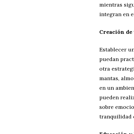
mientras sigu
integran en el
Creación de 
Establecer un
puedan practi
otra estrateg
mantas, almoh
en un ambient
pueden realiz
sobre emocio
tranquilidad