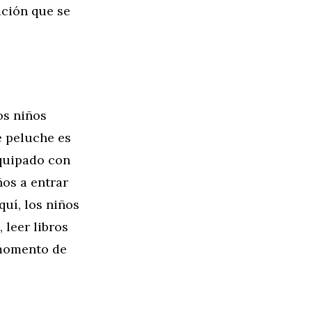
ación que se
os niños
e peluche es
equipado con
ños a entrar
uí, los niños
 leer libros
 momento de