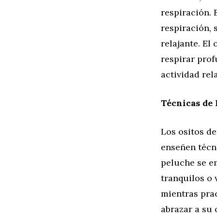
respiración. 
respiración, 
relajante. El
respirar pro
actividad rel
Técnicas de 
Los ositos d
enseñen técni
peluche se e
tranquilos o 
mientras prac
abrazar a su 