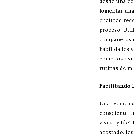
desde una eda
fomentar una
cualidad rec
proceso. Util
compañeros n
habilidades v
cómo los osi
rutinas de m
Facilitando 
Una técnica s
consciente i
visual y táct
acostado, lo