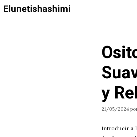
Saltar
Elunetishashimi
al
contenido
Osit
Suav
y Re
21/05/2024
po
Introducir a 