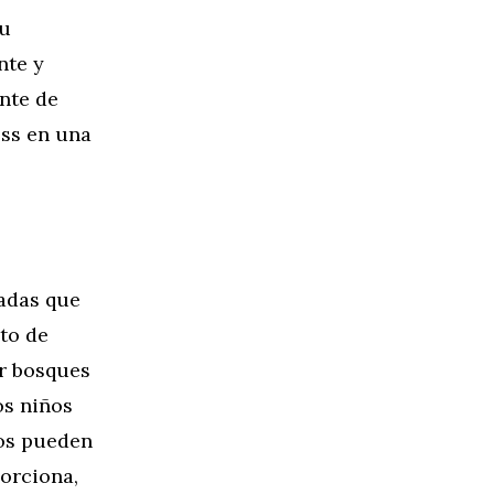
su
nte y
ante de
ess en una
iadas que
ito de
r bosques
os niños
ños pueden
porciona,