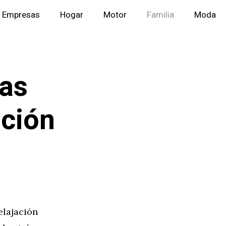
Empresas
Hogar
Motor
Familia
Moda
ías
ación
elajación