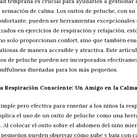
d temprana es crucial para ayudarlos a gestionar e
 sensación de calma. Los ositos de peluche, con su
onfortante, pueden ser herramientas excepcionales 
izados en ejercicios de respiración y relajación, es
o solo proporcionan confort, sino que también en
aliosas de manera accesible y atractiva. Este artícu
tos de peluche pueden ser incorporados efectivame
indfulness diseñadas para los más pequeños.
la Respiración Consciente: Un Amigo en la Calm
imple pero efectiva para enseñar a los niños la res
mplica el uso de un osito de peluche como una her
il. Al colocar el osito sobre el abdomen del niño mie
s pequeños pueden observar cómo sube y baja con c