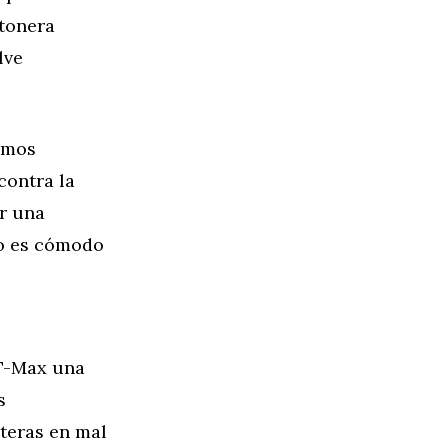
tonera
lve
emos
contra la
or una
to es cómodo
 T-Max una
s
teras en mal