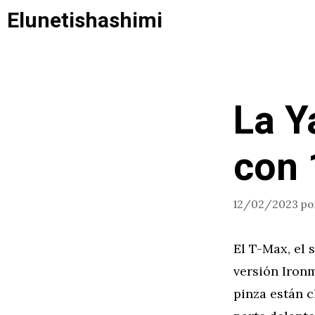
Saltar
Elunetishashimi
al
contenido
La Y
con 
12/02/2023
po
El T-Max, el 
versión Ironm
pinza están c