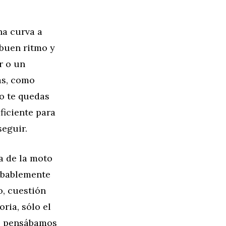
na curva a
 buen ritmo y
er o un
as, como
co te quedas
ficiente para
seguir.
a de la moto
obablemente
o, cuestión
ria, sólo el
o, pensábamos