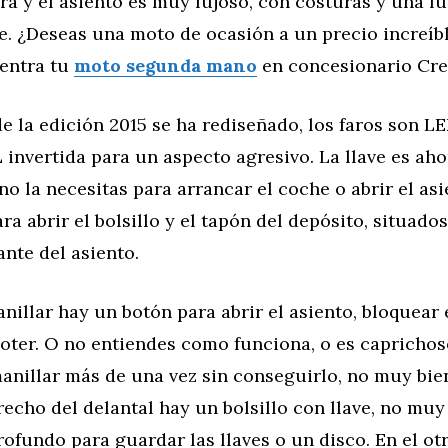
ra y el asiento es muy lujoso, con costuras y una f
e. ¿Deseas una moto de ocasión a un precio increíb
entra tu
moto segunda mano
en concesionario Cre
e la edición 2015 se ha rediseñado, los faros son L
 invertida para un aspecto agresivo. La llave es aho
 no la necesitas para arrancar el coche o abrir el asi
ara abrir el bolsillo y el tapón del depósito, situado
ante del asiento.
nillar hay un botón para abrir el asiento, bloquear 
ooter. O no entiendes como funciona, o es caprichos
anillar más de una vez sin conseguirlo, no muy bie
recho del delantal hay un bolsillo con llave, no mu
rofundo para guardar las llaves o un disco. En el ot