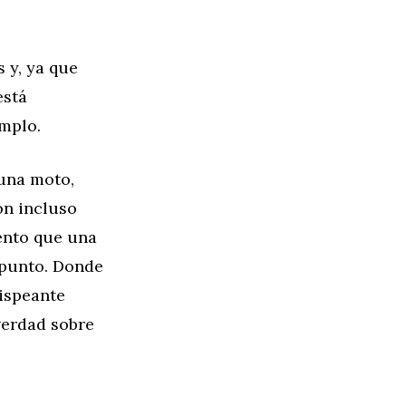
 y, ya que
está
emplo.
 una moto,
ón incluso
ento que una
 punto. Donde
hispeante
verdad sobre