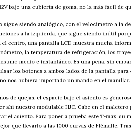
2V bajo una cubierta de goma, no la más fácil de qu
o sigue siendo analógico, con el velocímetro a la d
ciones a la izquierda, que sigue siendo inútil por
 el centro, una pantalla LCD muestra mucha infor
anómetro, la temperatura de refrigeración, los traye
onsumo medio e instantáneo. Es una pena, sin emba
lsar los botones a ambos lados de la pantalla para 
 no nos hubiera importado un mando en el manillar.
os de quejas, el espacio bajo el asiento es generos
r ahí nuestro modulable HJC. Cabe en el maletero 
ar el asiento. Para poner a prueba este T-max, su m
ejor que llevarlo a las 1000 curvas de Flémalle. Tra