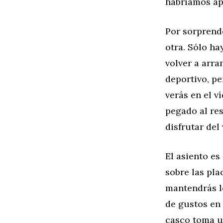
habríamos ap
Por sorprende
otra. Sólo ha
volver a arra
deportivo, p
verás en el v
pegado al res
disfrutar del
El asiento es
sobre las pl
mantendrás l
de gustos en 
casco toma un