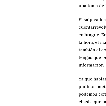
una toma de 1
El salpicader
cuentarrevolu
embrague. En
la hora, el m
también el c
tengas que pu
información,
Ya que hablam
pudimos mete
podemos cerr
chasis, qué m