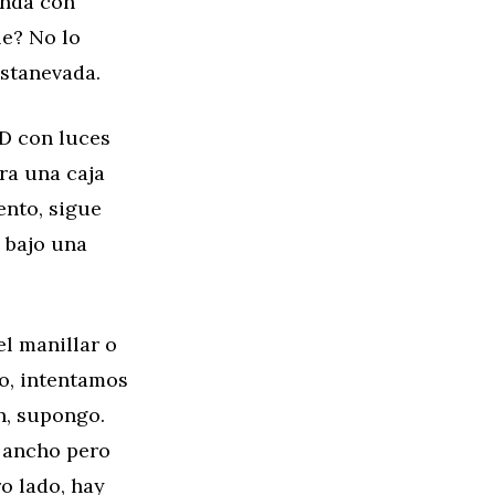
unda con
le? No lo
stanevada.
ED con luces
ra una caja
ento, sigue
s bajo una
el manillar o
o, intentamos
n, supongo.
y ancho pero
ro lado, hay