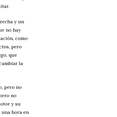
itar.
erecha y un
que no hay
mación, como
ctos, pero
rgo, que
cambiar la
o, pero no
pero no
otor y su
s una hora en