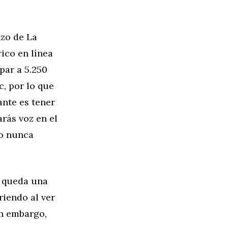
.
nzo de La
ico en línea
par a 5.250
, por lo que
ante es tener
rás voz en el
ho nunca
n queda una
riendo al ver
in embargo,