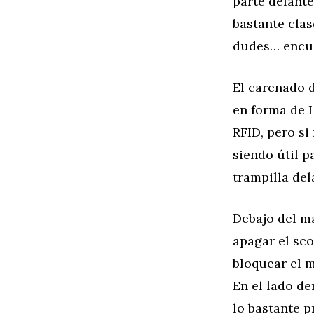
parte delante
bastante clas
dudes… encu
El carenado d
en forma de L
RFID, pero si
siendo útil p
trampilla del
Debajo del ma
apagar el sc
bloquear el m
En el lado de
lo bastante p