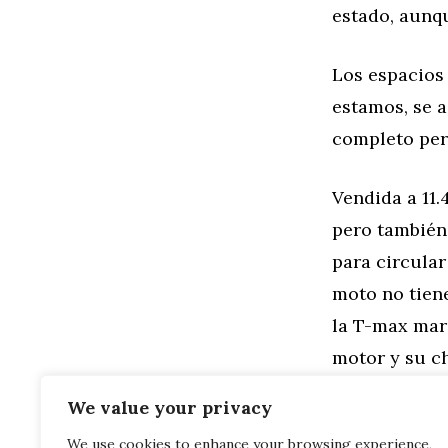
estado, aunq
Los espacios
estamos, se 
completo per
Vendida a 11
pero también 
para circula
moto no tien
la T-max marc
motor y su ch
ella.
We value your privacy
We use cookies to enhance your browsing experience,
Categorías
General
,
Mo