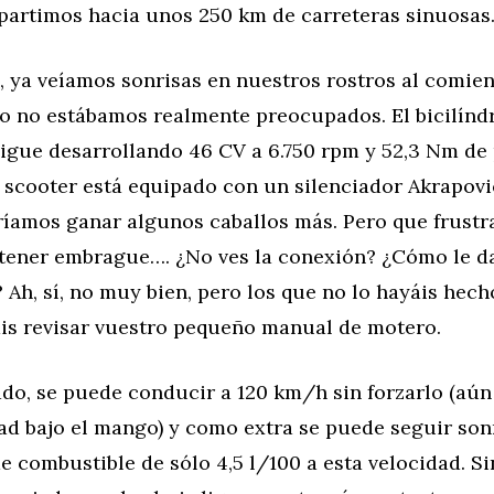
 partimos hacia unos 250 km de carreteras sinuosas
, ya veíamos sonrisas en nuestros rostros al comie
o no estábamos realmente preocupados. El bicilíndr
igue desarrollando 46 CV a 6.750 rpm y 52,3 Nm de 
 scooter está equipado con un silenciador Akrapovic
ríamos ganar algunos caballos más. Pero que frustr
 tener embrague…. ¿No ves la conexión? ¿Cómo le da
 Ah, sí, no muy bien, pero los que no lo hayáis hec
ais revisar vuestro pequeño manual de motero.
do, se puede conducir a 120 km/h sin forzarlo (aú
ad bajo el mango) y como extra se puede seguir son
 combustible de sólo 4,5 l/100 a esta velocidad. S