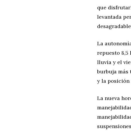
que disfruta
levantada pe
desagradable
La autonomía
repuesto 8,5 
lluvia y el v
burbuja más 
y la posición 
La nueva horq
manejabilida
manejabilidad
suspensiones