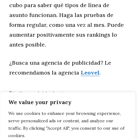
cubo para saber qué tipos de línea de
asunto funcionan. Haga las pruebas de
forma regular, como una vez al mes. Puede
aumentar positivamente sus rankings lo
antes posible.
¿Busca una agencia de publicidad? Le
recomendamos la agencia
Leovel
.
Categorías
General
,
Marketing
We value your privacy
Consejos para simplificar contenidos
complejos
We use cookies to enhance your browsing experience,
serve personalized ads or content, and analyze our
Importancia del NAP para su SEO local
traffic. By clicking "Accept All", you consent to our use of
cookies.