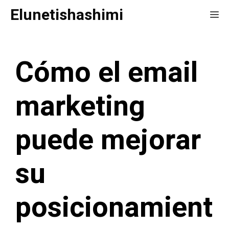
Saltar
Elunetishashimi
Me
al
contenido
Cómo el email
marketing
puede mejorar
su
posicionamient