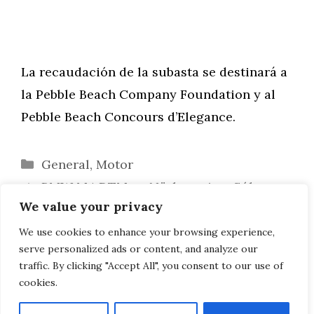
La recaudación de la subasta se destinará a
la Pebble Beach Company Foundation y al
Pebble Beach Concours d’Elegance.
Categorías
General
,
Motor
BMW M4 DTM en Nürburgring: Sólo
We value your privacy
Wittmann al son de la música
Forza Motorsport 5: El vídeo muestra
We use cookies to enhance your browsing experience,
serve personalized ads or content, and analyze our
detalles del Rolls-Royce Wraith
traffic. By clicking "Accept All", you consent to our use of
cookies.