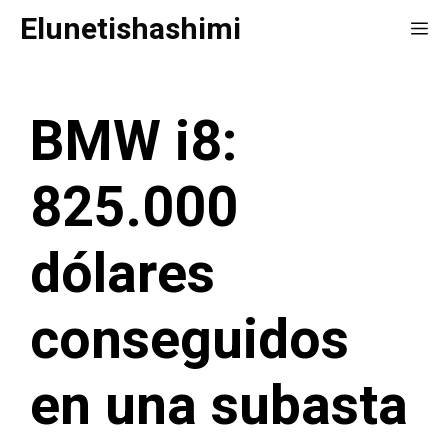
Saltar
Elunetishashimi
Me
al
contenido
BMW i8:
825.000
dólares
conseguidos
en una subasta