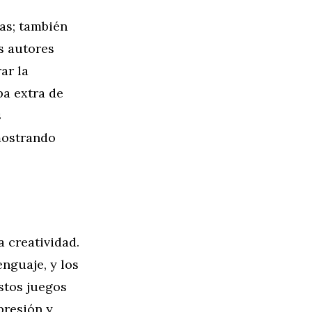
as; también
s autores
ar la
pa extra de
s
mostrando
a creatividad.
nguaje, y los
stos juegos
presión y