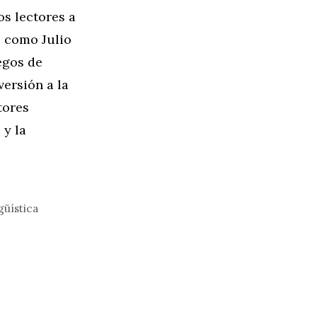
os lectores a
s como Julio
egos de
versión a la
tores
 y la
güística