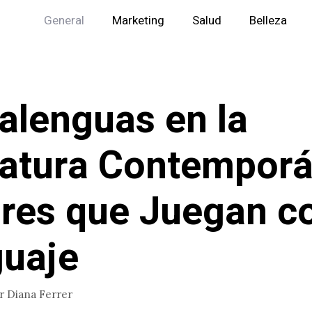
General
Marketing
Salud
Belleza
alenguas en la
ratura Contempor
res que Juegan co
uaje
or
Diana Ferrer