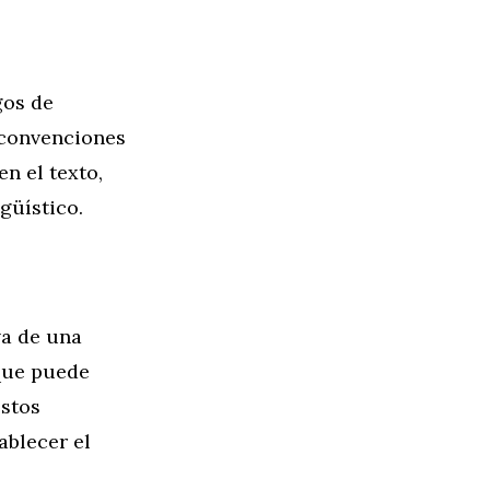
gos de
s convenciones
en el texto,
güístico.
va de una
 que puede
estos
ablecer el