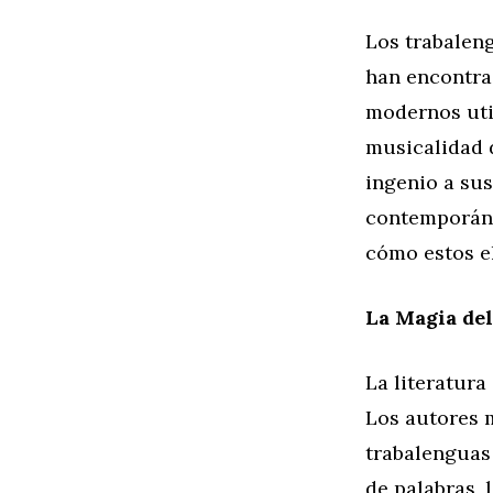
Los trabalen
han encontra
modernos util
musicalidad d
ingenio a sus
contemporáne
cómo estos el
La Magia de
La literatura
Los autores 
trabalenguas 
de palabras, 