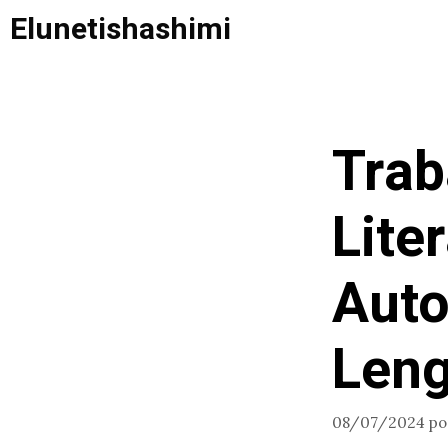
Saltar
Elunetishashimi
al
contenido
Trab
Lite
Auto
Leng
08/07/2024
p