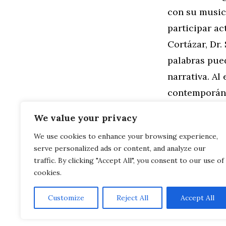
con su musica
participar ac
Cortázar, Dr
palabras pued
narrativa. Al
contemporáne
literatura. 
We value your privacy
We use cookies to enhance your browsing experience,
Categorías
Familia
,
Gen
serve personalized ads or content, and analyze our
Cómo Utiliza
Trabalengua
traffic. By clicking "Accept All", you consent to our use of
cookies.
Customize
Reject All
Accept All