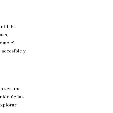
ntil, ha
mas,
cómo el
 accesible y
en ser una
nido de las
explorar