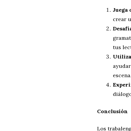
Juega 
crear u
Desafí
gramati
tus lec
Utiliz
ayudar 
escena
Experi
diálogo
Conclusión
Los trabalen