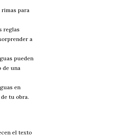
y rimas para
 reglas
 sorprender a
nguas pueden
o de una
nguas en
 de tu obra.
cen el texto