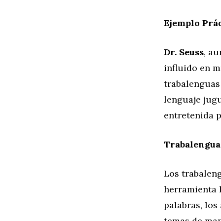
Ejemplo Prác
Dr. Seuss
, au
influido en 
trabalenguas 
lenguaje jug
entretenida p
Trabalengua
Los trabalen
herramienta l
palabras, los
temas de man