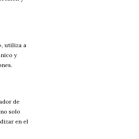
 utiliza a
único y
ones.
ador de
 no solo
dizar en el