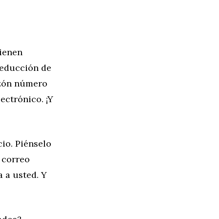
tienen
 reducción de
razón número
ectrónico. ¡Y
io. Piénselo
 correo
a a usted. Y