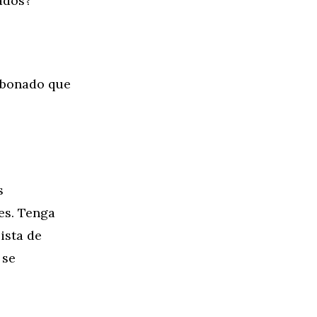
ados?
abonado que
s
es. Tenga
ista de
 se