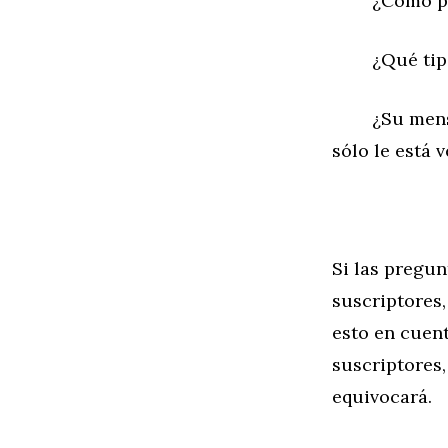
¿Cómo podrí
¿Qué tipo d
¿Su mensaje 
sólo le está 
Si las pregun
suscriptores
esto en cuent
suscriptores,
equivocará.