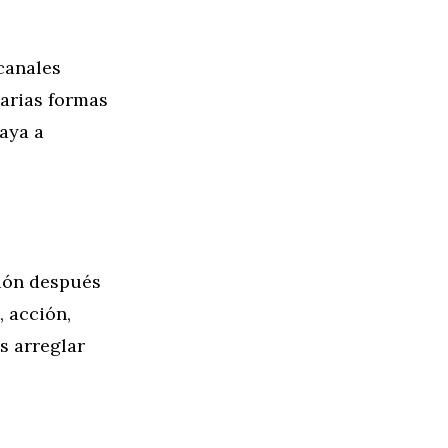
 canales
varias formas
aya a
ción después
, acción,
s arreglar