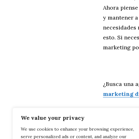
Ahora piense
y mantener a
necesidades 
esto. Si nece
marketing por
¿Busca una a
marketing d
We value your privacy
We use cookies to enhance your browsing experience,
Categorías
General
,
Ma
serve personalized ads or content, and analyze our
Frases SEO 