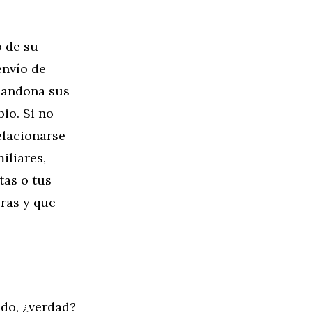
o de su
envío de
abandona sus
pio. Si no
elacionarse
iliares,
tas o tus
ras y que
ido, ¿verdad?