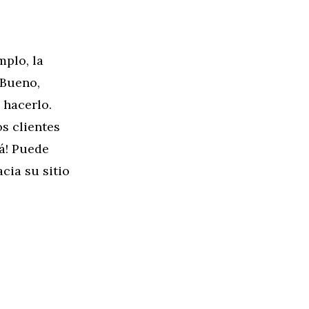
mplo, la
 Bueno,
 hacerlo.
os clientes
tá! Puede
cia su sitio