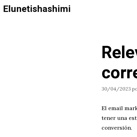
Saltar
Elunetishashimi
al
contenido
Rele
corr
30/04/2023
p
El email mark
tener una est
conversión.