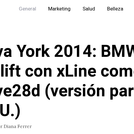
General
Marketing
Salud
Belleza
a York 2014: BM
lift con xLine co
ve28d (versión pa
U.)
or
Diana Ferrer