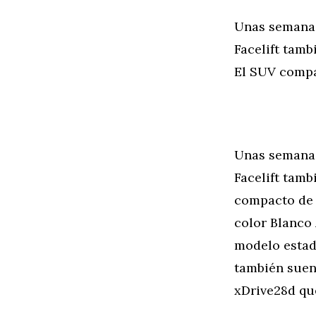
Unas semanas
Facelift tamb
El SUV compa
Unas semanas
Facelift tamb
compacto de 
color Blanco 
modelo estad
también suen
xDrive28d que