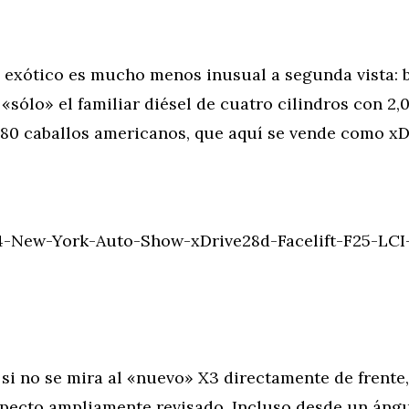
 exótico es mucho menos inusual a segunda vista: b
«sólo» el familiar diésel de cuatro cilindros con 2,0
 180 caballos americanos, que aquí se vende como xD
-New-York-Auto-Show-xDrive28d-Facelift-F25-LCI-
si no se mira al «nuevo» X3 directamente de frente
pecto ampliamente revisado. Incluso desde un ángul