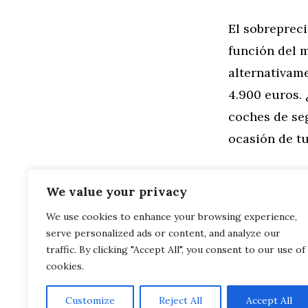
El sobrepreci
función del m
alternativame
4.900 euros.
coches de s
ocasión de tu
We value your privacy
We use cookies to enhance your browsing experience,
Categorías
General
,
Mo
serve personalized ads or content, and analyze our
Nueva York 
MINI Country
traffic. By clicking "Accept All", you consent to our use of
cookies.
Customize
Reject All
Accept All