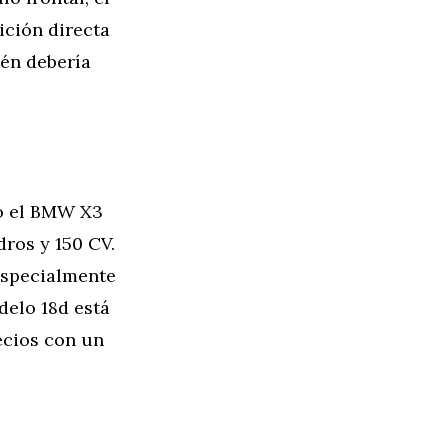
ición directa
ién debería
do el BMW X3
dros y 150 CV.
especialmente
delo 18d está
ecios con un