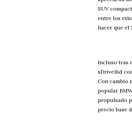
SUV compacto
entre los riñ
hacer que el 
Incluso tras 
sDrive18d con
Con cambio m
popular BMW 
propulsado po
precio base d