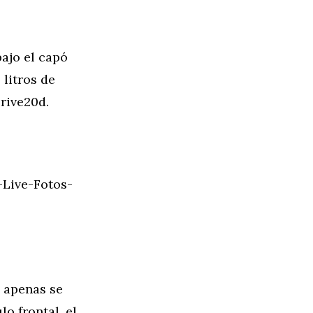
ajo el capó
 litros de
rive20d.
Live-Fotos-
, apenas se
o frontal, el