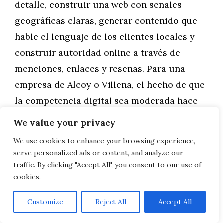
detalle, construir una web con señales
geográficas claras, generar contenido que
hable el lenguaje de los clientes locales y
construir autoridad online a través de
menciones, enlaces y reseñas. Para una
empresa de Alcoy o Villena, el hecho de que
la competencia digital sea moderada hace
que los resultados sean visibles antes: en
We value your privacy
muchos casos, en dos o tres meses de
We use cookies to enhance your browsing experience,
trabajo consistente ya se notan mejoras
serve personalized ads or content, and analyze our
significativas en el tráfico orgánico y en las
traffic. By clicking "Accept All", you consent to our use of
cookies.
llamadas recibidas desde Google.
Customize
Reject All
Accept All
Marketing de contenidos adaptado al
territorio