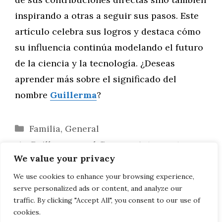
inspirando a otras a seguir sus pasos. Este
artículo celebra sus logros y destaca cómo
su influencia continúa modelando el futuro
de la ciencia y la tecnología. ¿Deseas
aprender más sobre el significado del
nombre
Guillerma
?
Categorías
Familia
,
General
Guillerma en el Cosmos: Astronautas y
We value your privacy
Misiones Espaciales Destacadas
Influencia Económica de Guillermas en
We use cookies to enhance your browsing experience,
serve personalized ads or content, and analyze our
Sectores Clave
traffic. By clicking "Accept All", you consent to our use of
cookies.