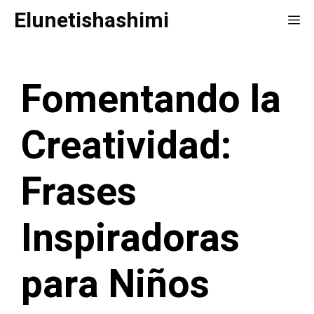
Saltar
Elunetishashimi
Me
al
contenido
Fomentando la
Creatividad:
Frases
Inspiradoras
para Niños