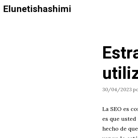
Saltar
Elunetishashimi
al
contenido
Estr
util
30/04/2023
p
La SEO es com
es que usted
hecho de que