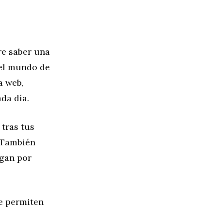
re saber una
 el mundo de
a web,
ada día.
 tras tus
. También
egan por
e permiten