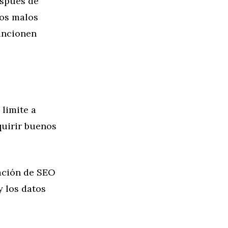
espués de
sos malos
uncionen
 limite a
dquirir buenos
ración de SEO
y los datos