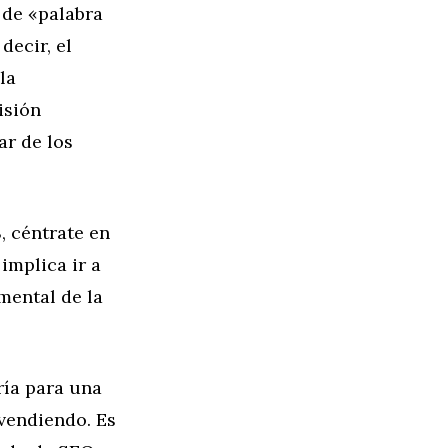
 de «palabra
decir, el
la
isión
ar de los
, céntrate en
implica ir a
amental de la
ría para una
 vendiendo. Es