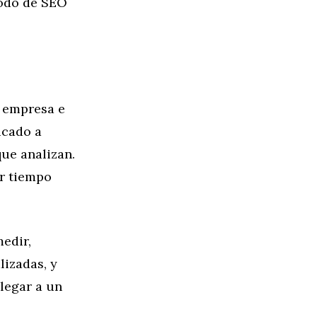
íodo de SEO
u empresa e
icado a
ue analizan.
ar tiempo
edir,
lizadas, y
legar a un