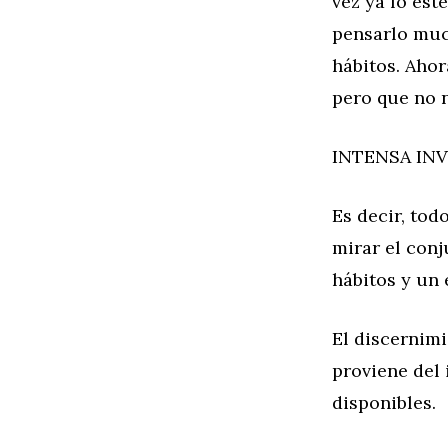
vez ya lo est
pensarlo muc
hábitos. Aho
pero que no 
INTENSA IN
Es decir, tod
mirar el conj
hábitos y un 
El discernim
proviene del 
disponibles.