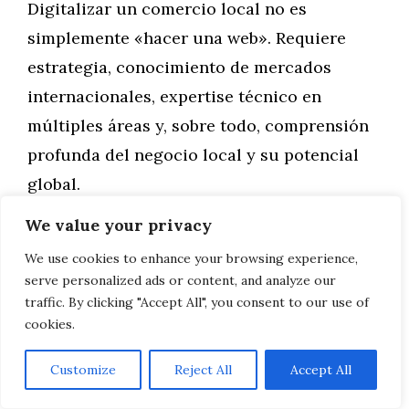
Digitalizar un comercio local no es
simplemente «hacer una web». Requiere
estrategia, conocimiento de mercados
internacionales, expertise técnico en
múltiples áreas y, sobre todo, comprensión
profunda del negocio local y su potencial
global.
We value your privacy
Agencias como Leovel aportan valor en
We use cookies to enhance your browsing experience,
varios niveles:
serve personalized ads or content, and analyze our
traffic. By clicking "Accept All", you consent to our use of
Visión estratégica integral.
No venden
cookies.
servicios aislados sino estrategias
Customize
Reject All
Accept All
completas alineadas con objetivos de
negocio.