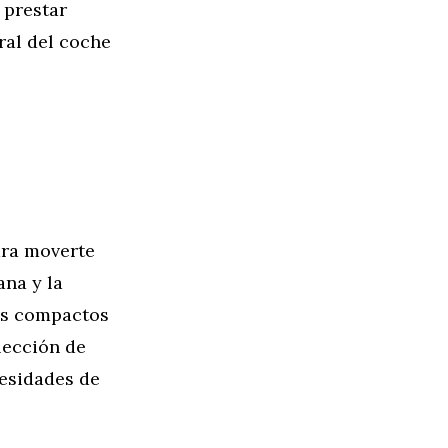
 prestar
ral del coche
ara moverte
ana y la
os compactos
elección de
cesidades de