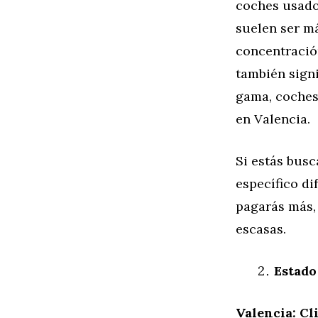
coches usado
suelen ser má
concentració
también sign
gama, coches
en Valencia.
Si estás bus
específico di
pagarás más,
escasas.
Estado
Valencia: Cl