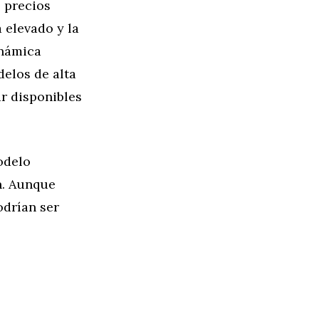
 precios
 elevado y la
inámica
elos de alta
r disponibles
odelo
n. Aunque
odrían ser