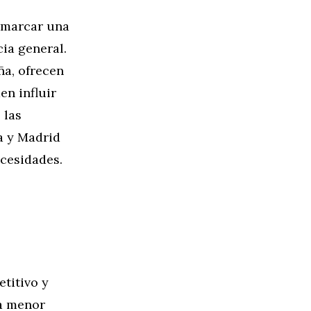
 marcar una
cia general.
ña, ofrecen
n influir
 las
a y Madrid
ecesidades.
titivo y
la menor