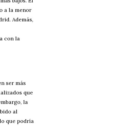
más bajos. El
o a la menor
drid. Además,
a con la
en ser más
ializados que
embargo, la
bido al
 lo que podría