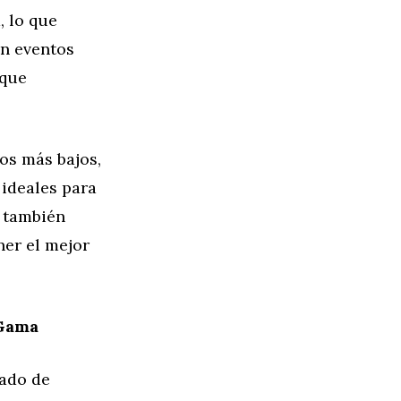
, lo que
on eventos
 que
os más bajos,
ideales para
s también
ner el mejor
 Gama
cado de