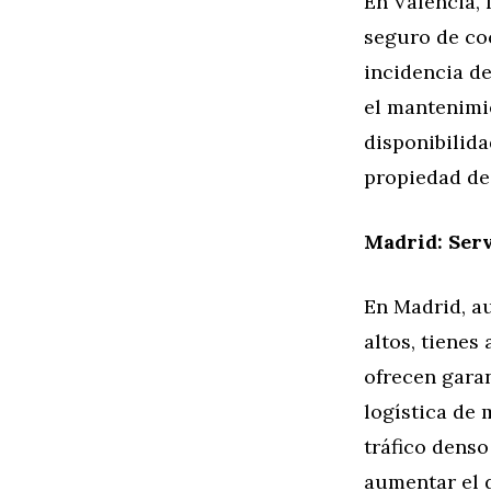
En Valencia, 
seguro de co
incidencia d
el mantenimie
disponibilida
propiedad de
Madrid: Ser
En Madrid, a
altos, tienes
ofrecen garan
logística de 
tráfico denso
aumentar el d