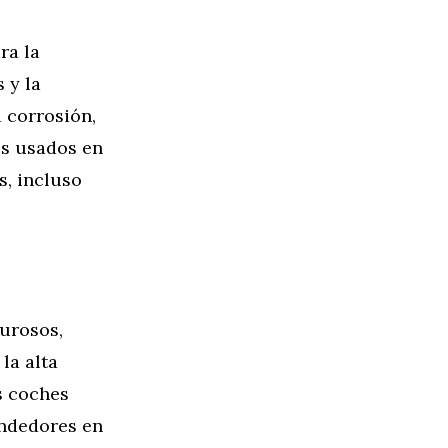
ra la
 y la
 corrosión,
os usados en
s, incluso
lurosos,
la alta
s coches
endedores en