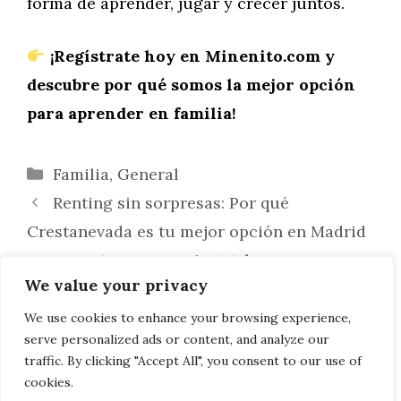
forma de aprender, jugar y crecer juntos.
¡Regístrate hoy en Minenito.com y
descubre por qué somos la mejor opción
para aprender en familia!
Categorías
Familia
,
General
Renting sin sorpresas: Por qué
Crestanevada es tu mejor opción en Madrid
para una transparencia total
We value your privacy
Crestanevada: Cómo elegir el
concesionario perfecto para tu coche de
We use cookies to enhance your browsing experience,
serve personalized ads or content, and analyze our
segunda mano en Madrid
traffic. By clicking "Accept All", you consent to our use of
cookies.