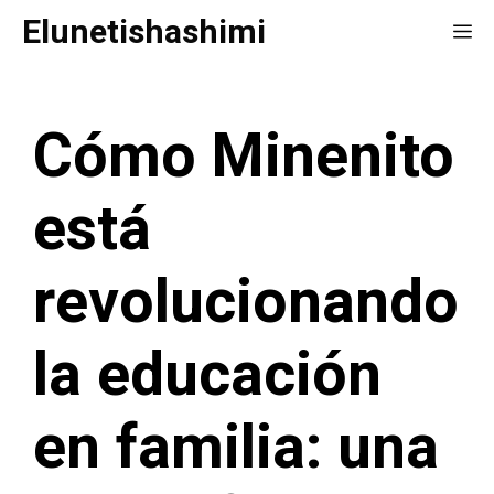
Saltar
Elunetishashimi
Me
al
contenido
Cómo Minenito
está
revolucionando
la educación
en familia: una