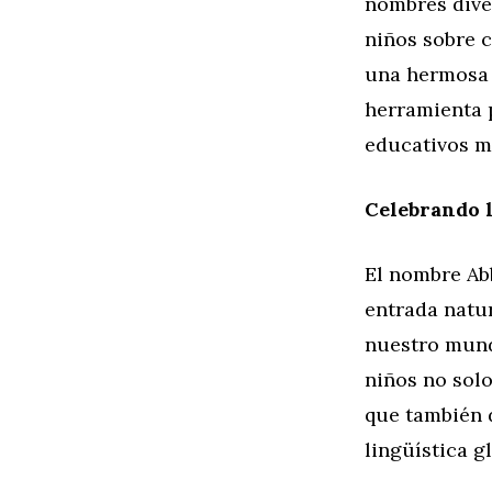
nombres dive
niños sobre c
una hermosa 
herramienta 
educativos mu
Celebrando l
El nombre Abb
entrada natur
nuestro mundo
niños no solo
que también 
lingüística gl