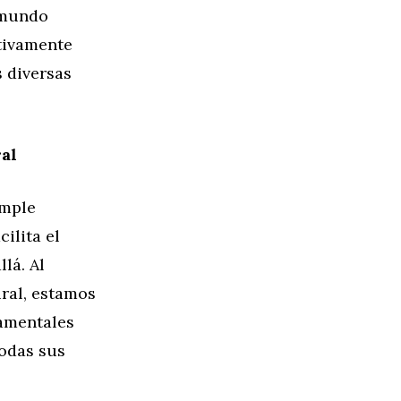
 mundo
tivamente
s diversas
al
imple
ilita el
lá. Al
ral, estamos
amentales
todas sus