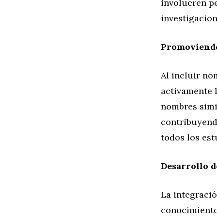
involucren p
investigacio
Promoviendo 
Al incluir n
activamente l
nombres simil
contribuyend
todos los est
Desarrollo d
La integració
conocimiento 