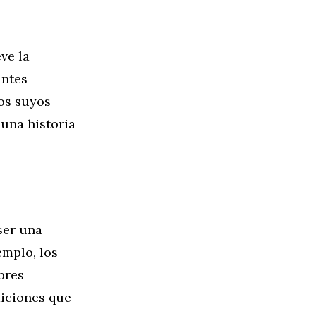
ve la
antes
los suyos
una historia
ser una
emplo, los
bres
diciones que