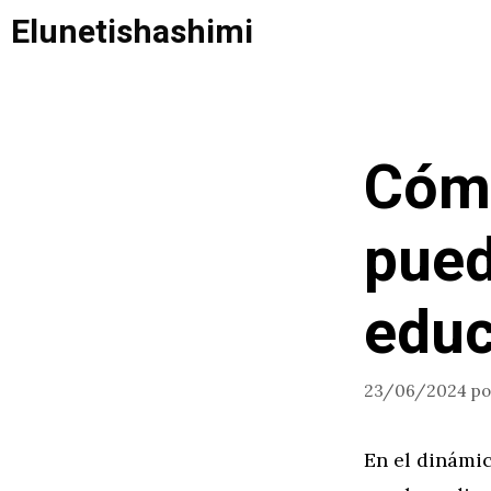
Saltar
Elunetishashimi
al
contenido
Cómo
pued
educ
23/06/2024
p
En el dinámic