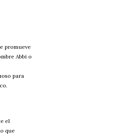
 se promueve
nombre Abbi o
,
uoso para
co.
e el
no que