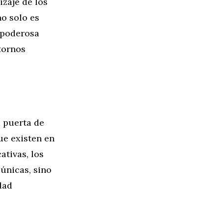
zaje de los
no solo es
 poderosa
tornos
a puerta de
ue existen en
ativas, los
únicas, sino
dad