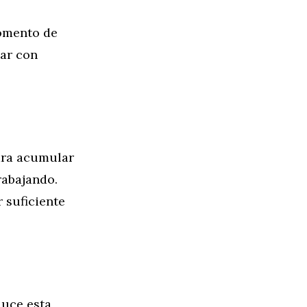
momento de
mar con
ara acumular
rabajando.
r suficiente
duce esta