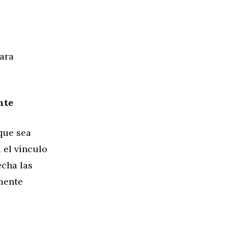
para
nte
 que sea
 el vínculo
echa las
mente