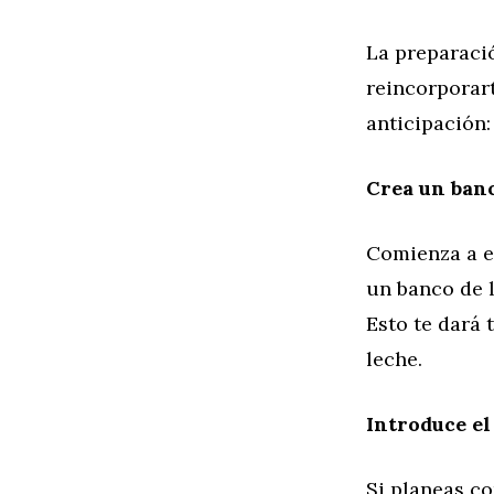
La preparació
reincorporar
anticipación:
Crea un ban
Comienza a e
un banco de 
Esto te dará 
leche.
Introduce e
Si planeas c