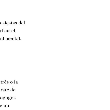
 siestas del
izar el
ad mental.
trés o la
úrate de
togogos
de un