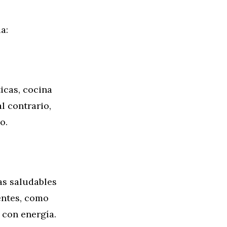
a:
icas, cocina
l contrario,
o.
as saludables
ientes, como
 con energía.