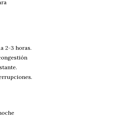
ara
a 2-3 horas.
congestión
stante.
errupciones.
 noche