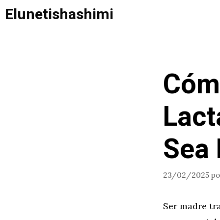
Saltar
Elunetishashimi
al
contenido
Cómo
Lact
Sea 
23/02/2025
p
Ser madre tr