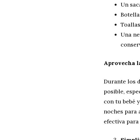
Un saca
Botell
Toalla
Una nev
conserv
Aprovecha l
Durante los d
posible, espe
con tu bebé 
noches para 
efectiva para
Simplif