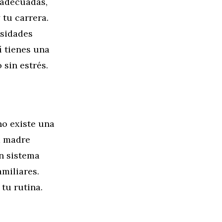
 adecuadas,
 tu carrera.
esidades
í tienes una
 sin estrés.
no existe una
a madre
n sistema
amiliares.
tu rutina.