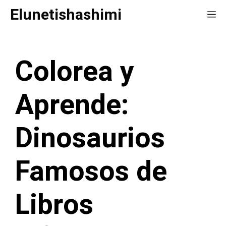
Saltar
Elunetishashimi
Me
al
contenido
Colorea y
Aprende:
Dinosaurios
Famosos de
Libros