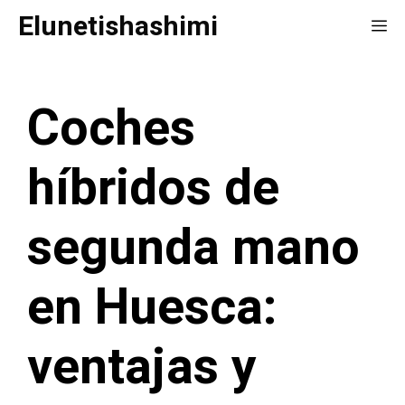
Saltar
Elunetishashimi
Me
al
contenido
Coches
híbridos de
segunda mano
en Huesca:
ventajas y