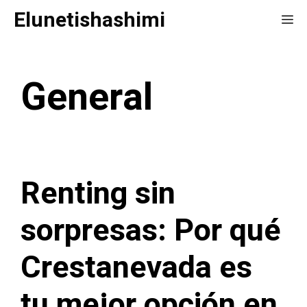
Saltar
Elunetishashimi
Me
al
contenido
General
Renting sin
sorpresas: Por qué
Crestanevada es
tu mejor opción en