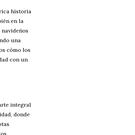
ica historia
ién en la
s navideños
ando una
mos cómo los
idad con un
rte integral
vidad, donde
otas
tos