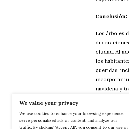
Conclusión:
Los árboles 
decoraciones 
ciudad. Al ad
los habitant
queridas, inc
incorporar u
navideña y tr
de árboles d
We value your privacy
We use cookies to enhance your browsing experience,
Categorías
Familia
,
Gen
serve personalized ads or content, and analyze our
Espectáculo 
Inspiración 
traffic. By clicking "Accept All", you consent to our use of