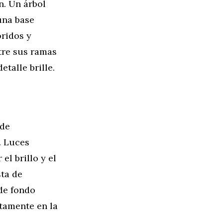
n. Un árbol
una base
oridos y
tre sus ramas
talle brille.
 de
. Luces
el brillo y el
sta de
de fondo
tamente en la