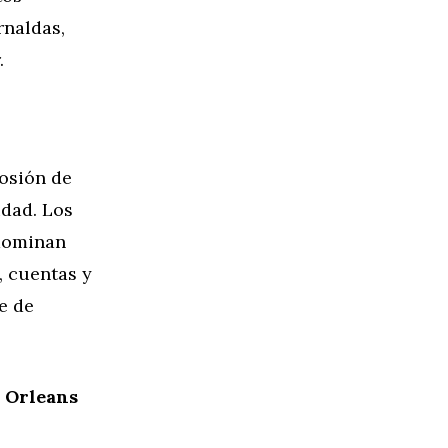
rnaldas,
.
losión de
idad. Los
 dominan
, cuentas y
e de
a Orleans