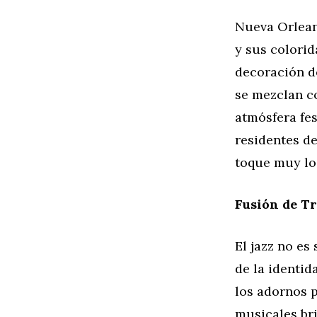
Nueva Orleans
y sus colorid
decoración de
se mezclan co
atmósfera fe
residentes de
toque muy lo
Fusión de Tr
El jazz no es
de la identid
los adornos 
musicales bri