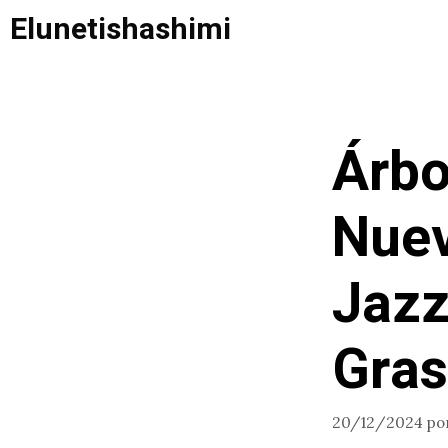
Saltar
Elunetishashimi
al
contenido
Árbo
Nuev
Jazz
Gras
20/12/2024
po