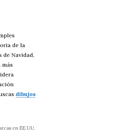
imples
oria de la
es de Navidad,
s más
sidera
ación
Buscas
dibujos
Marcas en EE.UU.